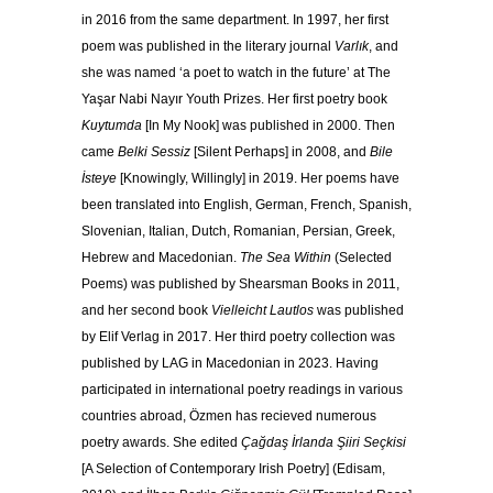
in 2016 from the same department. In 1997, her first
poem was published in the literary journal
Varlık
, and
she was named ‘a poet to watch in the future’ at The
Yaşar Nabi Nayır Youth Prizes. Her first poetry book
Kuytumda
[In My Nook]
was published in 2000. Then
came
Belki Sessiz
[Silent Perhaps] in 2008, and
Bile
İsteye
[Knowingly, Willingly] in 2019. Her poems have
been translated into English, German, French, Spanish,
Slovenian, Italian, Dutch, Romanian, Persian, Greek,
Hebrew and Macedonian.
The Sea Within
(Selected
Poems) was published by Shearsman Books in 2011,
and her second book
Vielleicht Lautlos
was published
by Elif Verlag in 2017. Her third poetry collection was
published by LAG in Macedonian in 2023. Having
participated in international poetry readings in various
countries abroad, Özmen has recieved numerous
poetry awards. She edited
Çağdaş İrlanda Şiiri Seçkisi
[A Selection of Contemporary Irish Poetry] (Edisam,