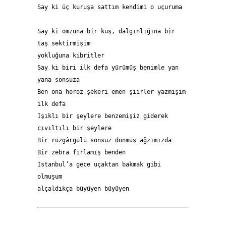
Say ki üç kuruşa sattım kendimi o uçuruma 
Say ki omzuna bir kuş, dalgınlığına bir 
taş sektirmişim  
yokluğuna kibritler 
Say ki biri ilk defa yürümüş benimle yan 
yana sonsuza   
Ben ona horoz şekeri emen şiirler yazmışım 
ilk defa 
Işıklı bir şeylere benzemişiz giderek 
cıvıltılı bir şeylere 
Bir rüzgârgülü sonsuz dönmüş ağzımızda 
Bir zebra fırlamış benden 
İstanbul’a gece uçaktan bakmak gibi 
olmuşum 
alçaldıkça büyüyen büyüyen