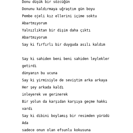
Donu düşük bir sözcüğün 
Donunu kaldırmaya uğraştım gün boyu
Pembe ojeli kız ellerini içime soktu  
Abartmıyorum 
Yalnızlıktan bir dişim daha çıktı 
Abartmıyorum 
Say ki fırfırlı bir duyguda asılı kaldım   
Say ki sahiden beni beni sahiden leylekler 
getirdi 
dünyanın bu ucuna  
Say ki yirmisiyle de seviştim arka arkaya 
Her şey arkada kaldı 
inleyerek ve gerinerek  
Bir yolun da karşıdan karşıya geçme hakkı 
vardı 
Say ki dibini boylamış bir resimden yürüdü 
Ada 
sadece onun olan efsunlu kokusuna 