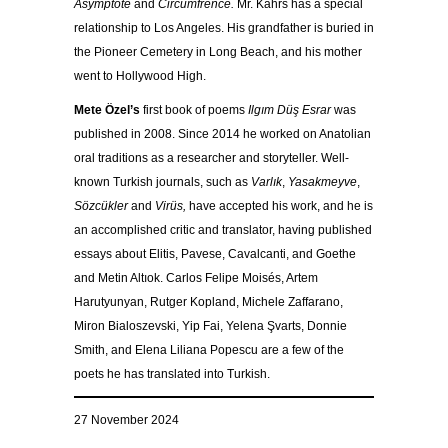
Asymptote
and
Circumfrence.
Mr. Kahrs has a special
relationship to Los Angeles. His grandfather is buried in
the Pioneer Cemetery in Long Beach, and his mother
went to Hollywood High.
Mete Özel’s
first book of poems
Ilgım Düş Esrar
was
published in 2008. Since 2014 he worked on Anatolian
oral traditions as a researcher and storyteller. Well-
known Turkish journals, such as
Varlık
,
Yasakmeyve
,
Sözcükler
and
Virüs,
have accepted his work, and he is
an accomplished critic and translator, having published
essays about Elitis, Pavese, Cavalcanti, and Goethe
and Metin Altıok. Carlos Felipe Moisés, Artem
Harutyunyan, Rutger Kopland, Michele Zaffarano,
Miron Bialoszevski, Yip Fai, Yelena Şvarts, Donnie
Smith, and Elena Liliana Popescu are a few of the
poets he has translated into Turkish.
27 November 2024