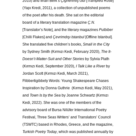
2010) and İlhan Berk’s
Çiğnenmiş Gül
[Trampled Rose]
(Yapı Kredi, 2011), a collection of unpublished poems
of the poet after his death. She sat on the editorial
board of a literary translation magazine
Ç.N.
[Translator’s Note], and the literary magazines
Pulbiber
[Chilli Flakes] and
Çevrimdışı Istanbul
[Offline Istanbul].
She translated five children’s books,
Small in the City
by Sydney Smith (Kırmızı Kedi, February 2020),
The It-
Doesn’t-Matter-Suit and Other Stories
by Sylvia Plath
(Kırmızı Kedi, September 2020),
I Talk Like a River
by
Jordan Scott (Kırmızı Kedi, March 2021),
Flibbertigibbety Words: Young Shakespeare Chases
Inspiration by Donna Guthrie (Kırmızı Kedi, May 2021),
and
Town Is by the Sea
by Joanne Schwartz (Kırmızı
Kedi, 2022). She was one of the members of the
advisory board of Bursa Nilüfer International Poetry
Festival, Three Seas Writers’ and Translators’ Council
(TSWTC) based in Rhodes, Greece, and the magazine,
Turkish Poetry Today
, which was published annually by