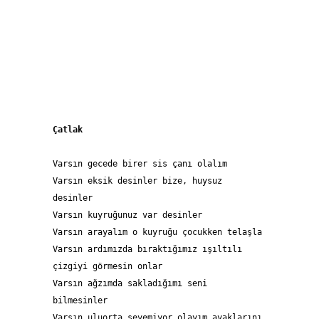
Çatlak
Varsın gecede birer sis çanı olalım 
Varsın eksik desinler bize, huysuz 
desinler
Varsın kuyruğunuz var desinler
Varsın arayalım o kuyruğu çocukken telaşla
Varsın ardımızda bıraktığımız ışıltılı 
çizgiyi görmesin onlar
Varsın ağzımda sakladığımı seni 
bilmesinler
Varsın uluorta sevemiyor olayım ayaklarını