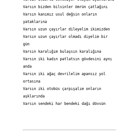
Varsın bizden bilsinler ömrün çatlağını 
Varsın kanımız usul değsin onların 
yataklarına 
Varsın uzun çayırlar dileyelim ikimizden
Varsın uzun çayırlar olmadı diyelim bir 
gün
Varsın karalığım bulaşsın karalığına
Varsın iki kadın patlatsın gövdesini aynı 
anda
Varsın iki ağaç devrilelim apansız yol 
ortasına
Varsın iki otobüs çarpışalım onların 
aşklarında
Varsın sendeki har bendeki dağı dövsün   