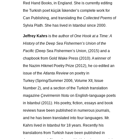
Red Hand Books, in England. She is currently editing
the Turkish poet küçük İskender’s complete work for
Can Publishing, and translating the
Collected Poems
of
Sylvia Plath. She has lived in Istanbul since 2000.
Jeffrey Kahrs
is the author of
One Hook at a Time: A
History of the Deep Sea Fishermen’s Union of the
Pacific
(Deep Sea Fishermen’s Union, (2015) and a
chapbook from Gold Wake Press (2010). A winner of
the Nazim Hikmet Poetry Prize (2012), he co-edited an
issue of the
Atlanta Review
on poetry in
Turkey (Spring/Summer 2006, Volume XII, Issue
Number 2), and a section of the Turkish translation
magazine
Çevirmenin Notu
on English-language poets
in Istanbul (2011). His poetry, fiction, essays and book
reviews have been published in numerous journals,
and he has been translated into four languages. Mr.
Kahrs lived in Istanbul for 18 years. Recently his
translations from Turkish have been published in