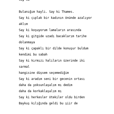
Bulanığım hayli. Say ki Thames. 
Say ki çıplak bir kadının önünde azalıyor 
aklım 
Say ki koşuyorum lamaların arasında 
Say ki gitgide uzadı bacaklarım tarihe 
dolanmaya  
Say ki çapaklı bir dilde konuşur buldum 
kendimi bu sabah  
Say ki kırmızı halıların üzerinde iki 
sarmal 
hangisine düşsem seçemediğim 
Say ki aradım seni bir gecenin ortası     
daha da yoksunlaşalım mı dedim
daha da korkaklaşalım mı 
Say ki herkesler ötekiler oldu birden
Baykuş kılığında geldi bu şiir de  