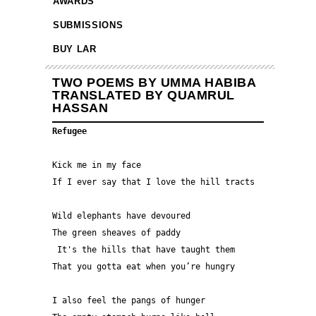
AWARDS
SUBMISSIONS
BUY LAR
TWO POEMS BY UMMA HABIBA
TRANSLATED BY QUAMRUL
HASSAN
Refugee
Kick me in my face  
If I ever say that I love the hill tracts 
Wild elephants have devoured 
The green sheaves of paddy 
 It's the hills that have taught them 
That you gotta eat when you’re hungry 
I also feel the pangs of hunger 