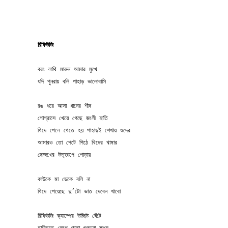
রিফিউজি
বরং লাথি মারুন আমার মুখে
যদি পুনরায় বলি পাহাড় ভালোবাসি
রঙ ধরে আসা ধানের শীষ
গোগ্রাসে খেয়ে গেছে জংলী হাতি
খিদে পেলে খেতে হয় পাহাড়ই শেখায় ওদের
আমারও তো পেটে পিঠে খিদের খামার
দোজখের উত্তাপে পোড়ায়
কাউকে মা ডেকে বলি না
খিদে পেয়েছে দু’টো ভাত দেবেন খাবো
রিফিউজি ক্যাম্পের উচ্ছিষ্ট ঘেঁটে