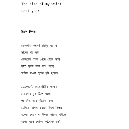
The size of my waist  

Last year

মিডল ফিঙ্গার
কোত্থাও ভ্রমণ বিক্রি হয় না
মাসের পর মাস
কোমরের মাংস খেয়ে বেঁচে আছি
ছাতা ফুটো হয়ে জল পড়ছে
অফিস যাওয়া জুতো চুরি হয়েছে
চেকপোস্টে সেনাবাহিনীর মেয়েরা
মেয়েদের বুক টিপে ধরছে
পা ফাঁক করে দাঁড়াতে বলে
যোনিতে চালান করছে মিডল ফিঙ্গার
বকেয়া বেতন বা উৎসব ভাতার দাবীতে
ওদের নামে কোনও আন্দোলন নেই