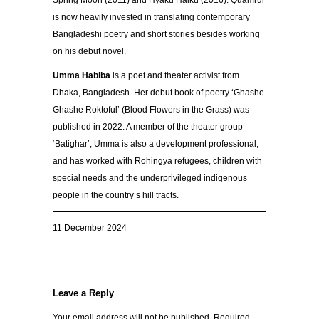
Spring Moon (2011) and Hyaku Haiku (2016). Quamrul
is now heavily invested in translating contemporary
Bangladeshi poetry and short stories besides working
on his debut novel.
Umma Habiba
is a poet and theater activist from
Dhaka, Bangladesh. Her debut book of poetry ‘Ghashe
Ghashe Roktoful’ (Blood Flowers in the Grass) was
published in 2022. A member of the theater group
‘Batighar’, Umma is also a development professional,
and has worked with Rohingya refugees, children with
special needs and the underprivileged indigenous
people in the country’s hill tracts.
11 December 2024
Leave a Reply
Your email address will not be published.
Required