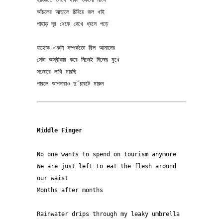
হাড্ডিতে লেগে থাকা শুকনো মাংস
আঁচলের আড়ালে চিবিয়ে জল খাই
পাহাড় দূর থেকে দেখে ধ্বসে পড়ে
যাহোক একটা সম্পর্কতো ছিল আমাদের
সেটা অস্বীকার করে নিজেই নিজের মুখে
সজোরে লাথি মারছি
পারলে আপনারাও দু’চারটে মারুন
Middle Finger
No one wants to spend on tourism anymore

We are just left to eat the flesh around 
our waist 

Months after months  

Rainwater drips through my leaky umbrella 
