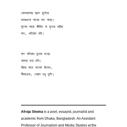
দোলনচাপার ঘ্রাণ ছুটেছে
কবরগুলো গানের মত শান্ত;
ফুলের কাছে জীবিত বা মৃতের বাড়ির
দাগ, খতিয়ান নাই।
দাগ খতিয়ান বুকের মধ্যে
আমরা বয়ে চলি;
বাঁচার নামে অনেক বিভেদ,
সীমারেখা, দেয়াল শুধু তুলি।
Afroja Shoma
is a poet, essayist, journalist and
academic from Dhaka, Bangladesh. An Assistant
Professor of Journalism and Media Studies at the