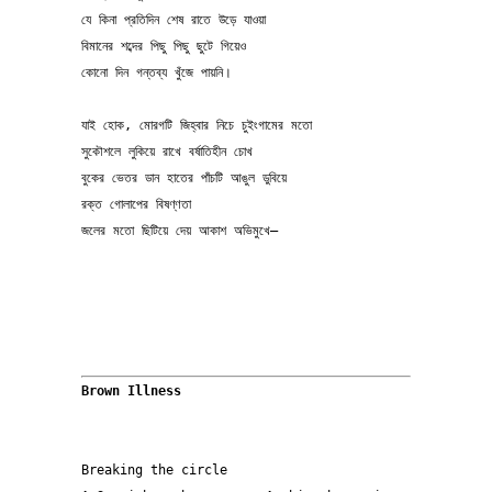
যে কিনা প্রতিদিন শেষ রাতে উড়ে যাওয়া 
বিমানের শব্দের পিছু পিছু ছুটে গিয়েও 
কোনো দিন গন্তব্য খুঁজে পায়নি।
যাই হোক, মোরগটি জিহ্বার নিচে চুইংগামের মতো 
সুকৌশলে লুকিয়ে রাখে বর্ষাতিহীন চোখ 
বুকের ভেতর ডান হাতের পাঁচটি আঙুল ডুবিয়ে 
রক্ত গোলাপের বিষণ্ণতা 
জলের মতো ছিটিয়ে দেয় আকাশ অভিমুখে—
Brown Illness 
Breaking the circle 