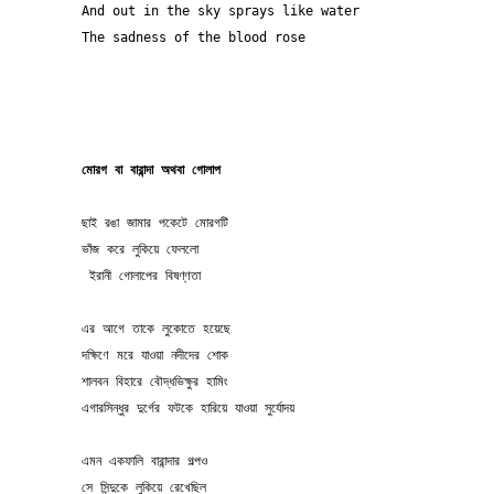
And out in the sky sprays like water
The sadness of the blood rose 
মোরগ বা বারান্দা অথবা গোলাপ
ছাই রঙা জামার পকেটে মোরগটি 
ভাঁজ করে লুকিয়ে ফেললো
 ইরানী গোলাপের বিষণ্ণতা
এর আগে তাকে লুকোতে হয়েছে 
দক্ষিণে মরে যাওয়া নদীদের শোক 
শালবন বিহারে বৌদ্ধভিক্ষুর হামিং 
এগারসিন্ধুর দুর্গের ফটকে হারিয়ে যাওয়া সুর্যোদয়
এমন একফালি বারান্দার গল্পও 
সে সিন্দুকে লুকিয়ে রেখেছিল 