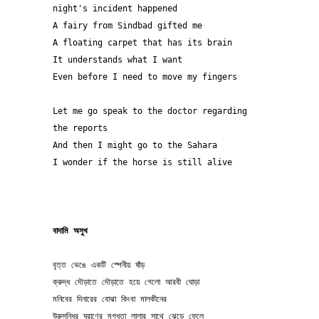
night's incident happened 
A fairy from Sindbad gifted me 
A floating carpet that has its brain 
It understands what I want 
Even before I need to move my fingers 
Let me go speak to the doctor regarding 
the reports 
And then I might go to the Sahara 
I wonder if the horse is still alive 
বাদামি অসুখ
বৃত্ত ভেঙে একটি স্পেনীয় ষাঁড় 
ক্রুদ্ধ দৌড়াতে দৌড়াতে হয়ে গেলো আরবী ঘোড়া 
মনিবের দিনারের বোঝা কিংবা মালকীনের
উরুসন্ধির ঘ্রাণের মুগ্ধতা লালার সাথে ঝেড়ে ফেলে 