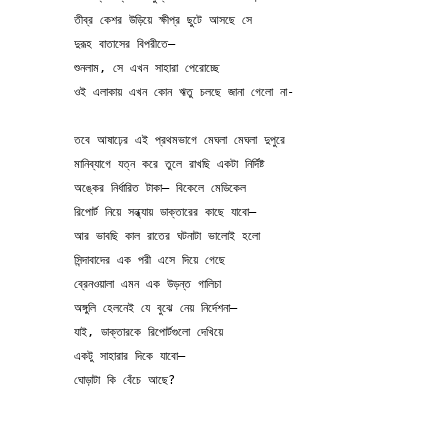
তীব্র কেশর উড়িয়ে ক্ষীপ্র ছুটে আসছে সে 
দুরূহ বাতাসের বিপরীতে— 
শুনলাম, সে এখন সাহারা পেরোচ্ছে 
ওই এলাকায় এখন কোন ঋতু চলছে জানা গেলো না-
তবে আষাঢ়ের এই প্রথমভাগে মেঘলা মেঘলা দুপুরে 
মানিব্যাগে যত্ন করে তুলে রাখছি একটা নির্দিষ্ট 
অঙ্কের নির্ধারিত টাকা— বিকেলে মেডিকেল 
রিপোর্ট নিয়ে সন্ধ্যায় ডাক্তারের কাছে যাবো— 
আর ভাবছি কাল রাতের ঘটনাটা ভালোই হলো 
সিন্দাবাদের এক পরী এসে দিয়ে গেছে 
ব্রেনওয়ালা এমন এক উড়ন্ত গালিচা 
অঙ্গুলি হেলনেই যে বুঝে নেয় নির্দেশনা— 
যাই, ডাক্তারকে রিপোর্টগুলো দেখিয়ে 
একটু সাহারার দিকে যাবো— 
ঘোড়াটা কি বেঁচে আছে?