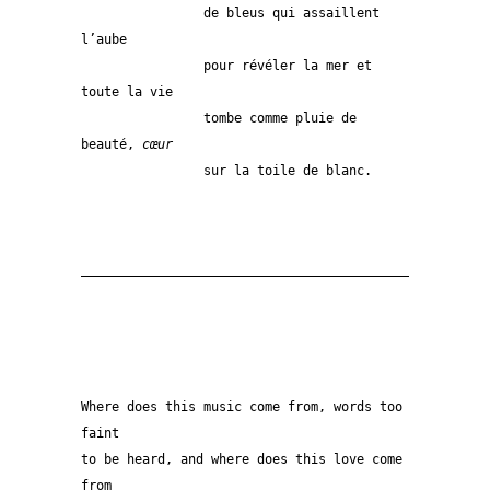
		de bleus qui assaillent 
l’aube
		pour révéler la mer et 
toute la vie
		tombe comme pluie de 
beauté,
 cœur
		sur la toile de blanc.
——————————————————————————————————————————————
Where does this music come from, words too 
faint
to be heard, and where does this love come 
from