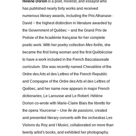
Hélène Dorion
is a poet, novelist, and essayist who
has published nearly forty works and received
numerous literary awards, including the Prix Athanase-
David − the highest distinction in literature awarded by
the Government of Québec − and the Grand Prix de
Poésie of the Académie française for her complete
poetic work. With her poetry collection
Mes forêts
, she
became the first living woman and the first Québécoise
to have a work included in the French Baccalaureate
curriculum. She was recently named Chevalière of the
Ordre des Arts et des Lettres of the French Republic
and Compagne of the Ordre des Arts et des Lettres of
Québec, and her name now appears in major French
dictionaries, Le Larousse and Le Robert. Hélène
Dorion co-wrote with Marie-Claire Blais the libretto for
the opera
Yourcenar – Une île de passions
, created
and presented literary concerts with the orchestras Les
Violons du Roy and I Musici, collaborated on more than
twenty artist’s books, and exhibited her photography.