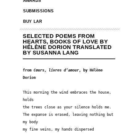
AWARDS
SUBMISSIONS
BUY LAR
SELECTED POEMS FROM
HEARTS, BOOKS OF LOVE BY
HÉLÈNE DORION TRANSLATED
BY SUSANNA LANG
from 
Cœurs, livres d’amour
, by Hélène 
Dorion
This morning the wind embraces the house, 
holds
the trees close as your silence holds me.
The expanse is erased, leaving nothing but 
my body
my fine veins, my hands dispersed