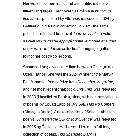
Her work has been translated and published in over
fifteen languages. Her novel
Pas même le bruit d’un
fleuve
, first published by Alto, was reissued in 2024 by
Gallimard in the Folio collection. In 2025, the same
publisher released her novel
Jours de sable
in Folio,
as well as
Un visage appuyé contre le monde et autres
poèmes
in the “Poésie collection”, bringing together
four of her poetry collections.
Susanna Lang
divides her time between Chicago and
Uzès, France. She was the 2024 winner of the Marvin
Bell Memorial Poetry Prize from
December Magazine
,
and her most recent chapbook,
Like This,
was released
in 2023 (Unsolicited Books), along with her translations
of poems by Souad Labbize,
My Soul Has No Corners
(Diálogos Books). A new collection of Souad Labbize’s
poems,
Unfasten the Silk of Your Silence,
was released
in 2025 by Éditions des Lisières. Her fourth full-length
collection of poems,
This Spangled Dark,
is