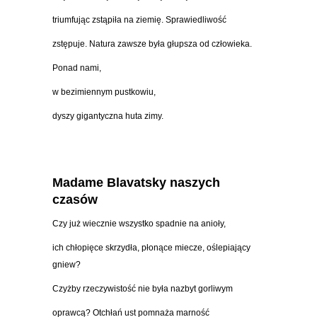
triumfując zstąpiła na ziemię. Sprawiedliwość
zstępuje. Natura zawsze była głupsza od człowieka.
Ponad nami,
w bezimiennym pustkowiu,
dyszy gigantyczna huta zimy.
Madame Blavatsky naszych
czasów
Czy już wiecznie wszystko spadnie na anioły,
ich chłopięce skrzydła, płonące miecze, oślepiający
gniew?
Czyżby rzeczywistość nie była nazbyt gorliwym
oprawcą? Otchłań ust pomnaża marność