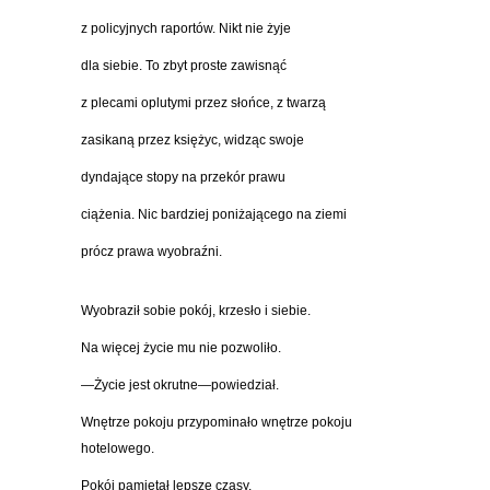
z policyjnych raportów. Nikt nie żyje
dla siebie. To zbyt proste zawisnąć
z plecami oplutymi przez słońce, z twarzą
zasikaną przez księżyc, widząc swoje
dyndające stopy na przekór prawu
ciążenia. Nic bardziej poniżającego na ziemi
prócz prawa wyobraźni.
Wyobraził sobie pokój, krzesło i siebie.
Na więcej życie mu nie pozwoliło.
—Życie jest okrutne—powiedział.
Wnętrze pokoju przypominało wnętrze pokoju
hotelowego.
Pokój pamiętał lepsze czasy.