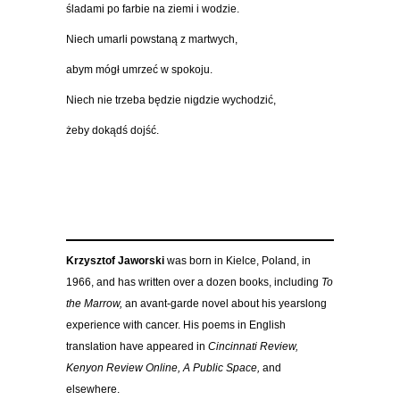
śladami po farbie na ziemi i wodzie.
Niech umarli powstaną z martwych,
abym mógł umrzeć w spokoju.
Niech nie trzeba będzie nigdzie wychodzić,
żeby dokądś dojść.
Krzysztof Jaworski
was born in Kielce, Poland, in
1966, and has written over a dozen books, including
To
the Marrow,
an avant-garde novel about his yearslong
experience with cancer. His poems in English
translation have appeared in
Cincinnati Review,
Kenyon Review Online, A Public Space,
and
elsewhere.