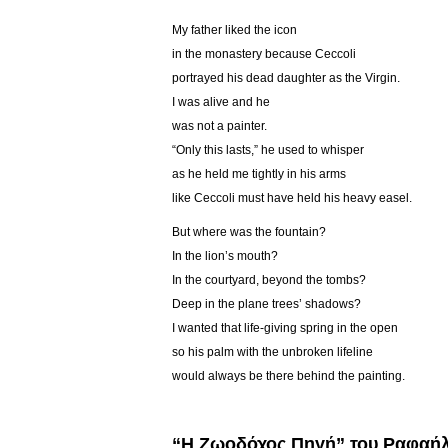
My father liked the icon
in the monastery because Ceccoli
portrayed his dead daughter as the Virgin.
I was alive and he
was not a painter.
“Only this lasts,” he used to whisper
as he held me tightly in his arms
like Ceccoli must have held his heavy easel.
But where was the fountain?
In the lion’s mouth?
In the courtyard, beyond the tombs?
Deep in the plane trees’ shadows?
I wanted that life-giving spring in the open
so his palm with the unbroken lifeline
would always be there behind the painting.
“Η Ζωοδόχος Πηγή” του Ραφαήλ 