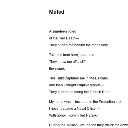
Muted
At nineteen I died
of the Red Death—
They buried me behind the monastery.
Take me from here, spare me—
They threw me off a cliff,
the swine.
The Turks captured me in the Balkans,
and then I caught eruptive typhus—
They buried me along the Turkish Road.
My name wasn’t included in the Promotion List.
I never became a Naval Officer—
With honor, I committed Hara-kiri.
During the Turkish Occupation they struck me dow