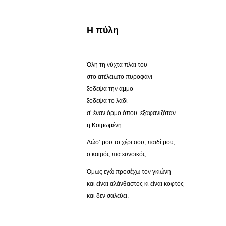
Η πύλη
Όλη τη νύχτα πλάι του
στο ατέλειωτο πυροφάνι
ξόδεψα την άμμο
ξόδεψα το λάδι
σ’ έναν όρμο όπου εξαφανιζόταν
η Κοιμωμένη.
Δώσ’ μου το χέρι σου, παιδί μου,
ο καιρός πια ευνοϊκός.
Όμως εγώ προσέχω τον γκιώνη
και είναι αλάνθαστος κι είναι κοφτός
και δεν σαλεύει.