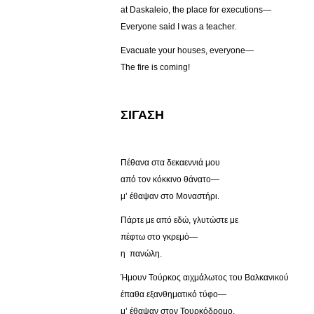
at Daskaleio, the place for executions—
Everyone said I was a teacher.
Evacuate your houses, everyone—
The fire is coming!
ΣΙΓΑΣΗ
Πέθανα στα δεκαεννιά μου
από τον κόκκινο θάνατο—
μ’ έθαψαν στο Μοναστήρι.
Πάρτε με από εδώ, γλυτώστε με
πέφτω στο γκρεμό—
η πανώλη.
Ήμουν Τούρκος αιχμάλωτος του Βαλκανικού
έπαθα εξανθηματικό τύφο—
μ’ έθαψαν στον Τουρκόδρομο.