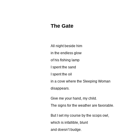
The Gate
All night beside him
in the endless glow
of his fishing lamp
I spent the sand
I spent the oil
in a cove where the Sleeping Woman
disappears.
Give me your hand, my child.
The signs for the weather are favorable.
But I set my course by the scops owl,
which is infallible, blunt
and doesn’t budge.