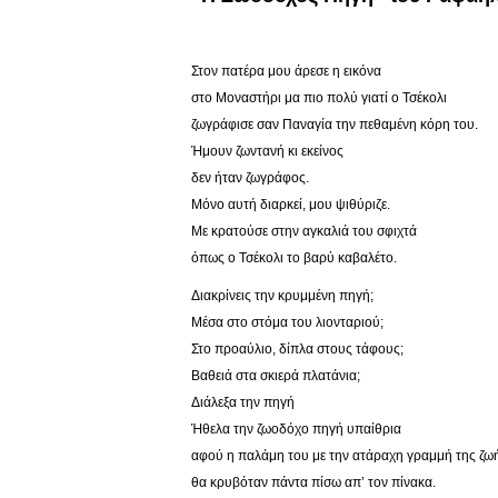
Στον πατέρα μου άρεσε η εικόνα
στο Μοναστήρι μα πιο πολύ γιατί ο Τσέκολι
ζωγράφισε σαν Παναγία την πεθαμένη κόρη του.
Ήμουν ζωντανή κι εκείνος
δεν ήταν ζωγράφος.
Μόνο αυτή διαρκεί, μου ψιθύριζε.
Με κρατούσε στην αγκαλιά του σφιχτά
όπως ο Τσέκολι το βαρύ καβαλέτο.
Διακρίνεις την κρυμμένη πηγή;
Μέσα στο στόμα του λιονταριού;
Στο προαύλιο, δίπλα στους τάφους;
Βαθειά στα
σκιερά
πλατάνια;
Διάλεξα την πηγή
Ήθελα την ζωοδόχο πηγή υπαίθρια
αφού η παλάμη του με την ατάραχη γραμμή της ζω
θα κρυβόταν πάντα πίσω απ’ τον πίνακα.